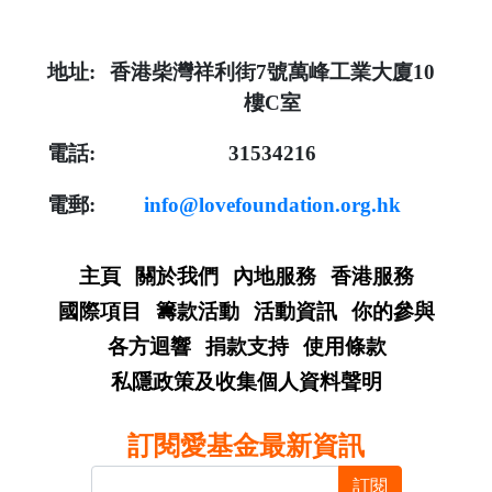
地址:
香港柴灣祥利街7號萬峰工業大廈10
樓C室
電話:
31534216
電郵:
info@lovefoundation.org.hk
主頁
關於我們
內地服務
香港服務
國際項目
籌款活動
活動資訊
你的參與
各方迴響
捐款支持
使用條款
私隱政策及收集個人資料聲明
訂閱愛基金最新資訊
訂閱