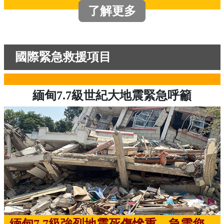
了解更多
國際緊急救援項目
緬甸7.7級世紀大地震緊急呼籲
緬甸7.7級強烈地震死傷慘重，急需您