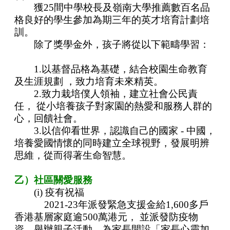
獲25間中學校長及嶺南大學推薦數百名品
格良好的學生參加為期三年的英才培育計劃培
訓。
除了獎學金外，孩子將從以下範疇學習：
1.以基督品格為基礎，結合校園生命教育
及生涯規劃 ，致力培育未來精英。
2.致力栽培僕人領袖，建立社會公民責
任， 從小培養孩子對家園的熱愛和服務人群的
心，回饋社會。
3.以信仰看世界，認識自己的國家 - 中國，
培養愛國情懷的同時建立全球視野，發展明辨
思維，
從而得著生命智慧。
乙）社區關愛服務
(i) 疫有祝福
2021-23年派發緊急支援金給1,600多戶
香港基層家庭逾500萬港元， 並派發防疫物
資，
舉辦親子活動，為家長開設「家長心靈加