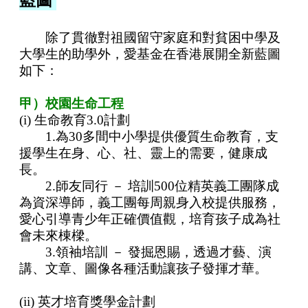
藍圖
除了貫徹對祖國留守家庭和對貧困中學及
大學生的助學外，愛基金在香港展開全新藍圖
如下：
甲）校園生命工程
(i) 生命教育3.0計劃
1.為30多間中小學提供優質生命教育，支
援學生在身、心、社、靈上的需要，健康成
長。
2.師友同行 － 培訓500位精英義工團隊成
為資深導師，義工團每周親身入校提供服務，
愛心
引導青少年正確價值觀，培育孩子成為社
會未來棟樑。
3.領袖培訓 － 發掘恩賜，透過才藝、演
講、文章、圖像各種活動讓孩子發揮才華。
(ii) 英才培育獎學金計劃