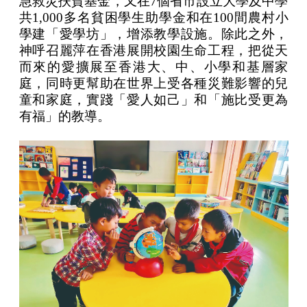
急救災扶貧基金，又在7個省市設立大學及中學
共1,000多名貧困學生助學金和在100間農村小
學建「愛學坊」，增添教學設施。除此之外，
神呼召麗萍在香港展開校園生命工程，把從天
而來的愛擴展至香港大、中、小學和基層家
庭，同時更幫助在世界上受各種災難影響的兒
童和家庭，實踐「愛人如己」和「施比受更為
有福」的教導。