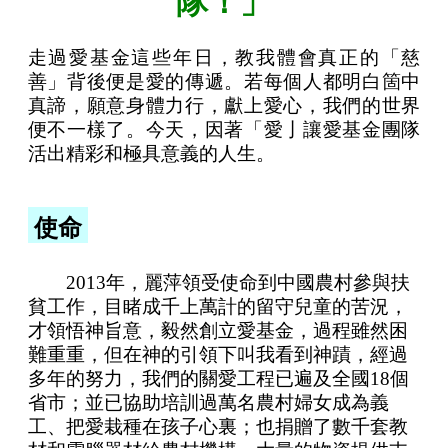
隊！」
走過愛基金這些年日，教我體會真正的「慈
善」背後便是愛的傳遞。若每個人都明白箇中
真諦，願意身體力行，獻上愛心，我們的世界
便不一樣了。今天，因著「愛亅讓愛基金團隊
活出精彩和極具意義的人生。
使命
2013年，麗萍領受使命到中國農村參與扶
貧工作，目睹成千上萬計的留守兒童的苦況，
才領悟神旨意，毅然創立愛基金，過程雖然困
難重重，但在神的引領下叫我看到神蹟，經過
多年的努力，我們的關愛工程已遍及全國18個
省市；並已協助培訓過萬名農村婦女成為義
工、把愛栽種在孩子心裏；也捐贈了數千套教