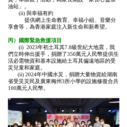
油站」。
(ii) 與幸福有約
提供網上生命教育、幸福小組、音樂分
享會等，為香港家庭注入新生命和新希望。
丙）國際緊急救援項目
(i) 2023年初土耳其7.8級世紀大地震，我
們立時伸出援手，捐贈了350萬元人民幣提供生
活必需物資和基本設施給土耳其偏遠地區的受
災兒童和家庭。
(ii) 2024年中國水災，捐贈大量物資給湖南
省受災災民及廣東梅州3所小學的設施修復合共
100萬元人民幣。