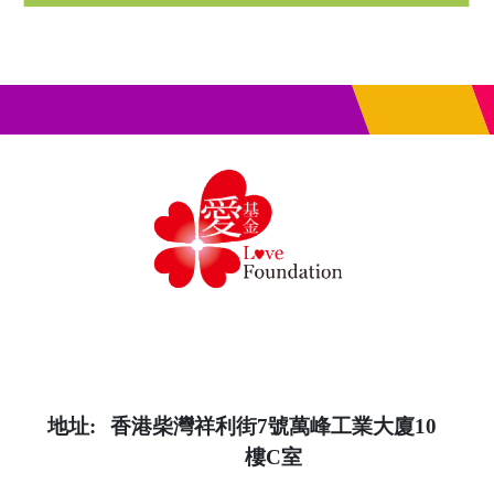
地址:
香港柴灣祥利街7號萬峰工業大廈10
樓C室