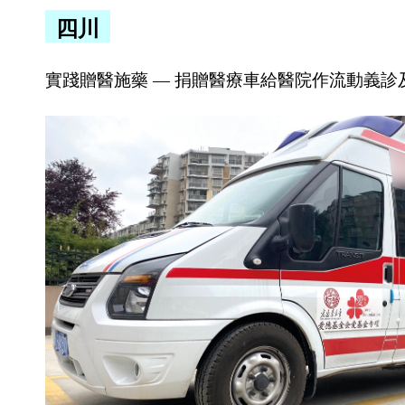
多功能
四川
活動室
助學項
實踐贈醫施藥 — 捐贈醫療車給醫院作流動義
目
學生工
作坊
愛心探
訪
物資捐
贈