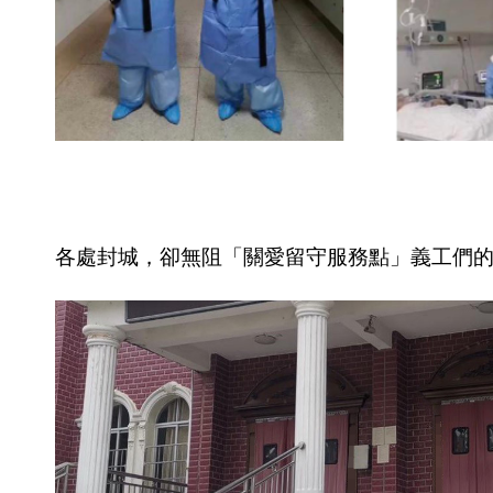
校園音
樂會
合作學
校
義工培
訓
各處封城，卻無阻「關愛留守服務點」義工們
義工能
力建設
培訓
捐贈器
材及健
康檢查