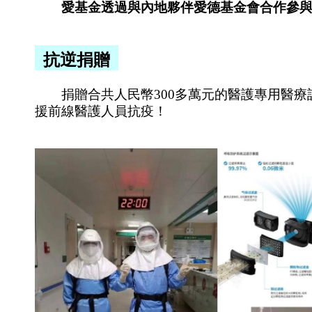
愛基金透過與內地夥伴愛德基金會合作參與多
英才領
抗逆捐贈
袖培育
獎學金
計劃
捐贈合共人民幣300多萬元的醫護專用醫療設
（大
援前線醫護人員抗疫！
學）
英才培
育獎學
金計劃
（中
學）
生命教
育3.0計
劃