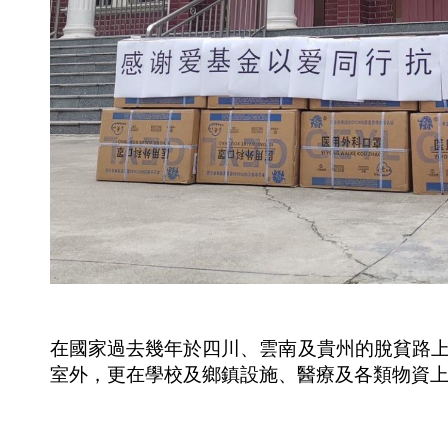
家長心
愛心探
靈加油
訪
站
物資捐
支援宏
贈
福苑居
關愛留
民
守服務
疫有祝
點
福全人
關懷3.0
計劃
抗疫物
在國家過去幾年於四川、雲南及貴州的脫貧路上
資捐贈
室外，更在學校及鄉鎮設施、醫療及各類物資
愛學坊