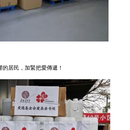
響的居民，加緊把愛傳遞！