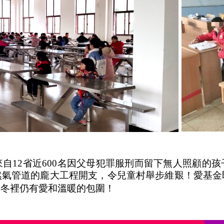
自12省近600名因父母犯罪服刑而留下無人照顧的
然氣管道的龐大工程開支，令兒童村舉步維艱！愛基金
嚴冬裡仍有愛和溫暖的包圍！