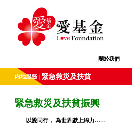
關於我們
緊急救災及扶貧
內地服務
緊急救災及扶貧振興
以愛同行， 為世界獻上綿力……