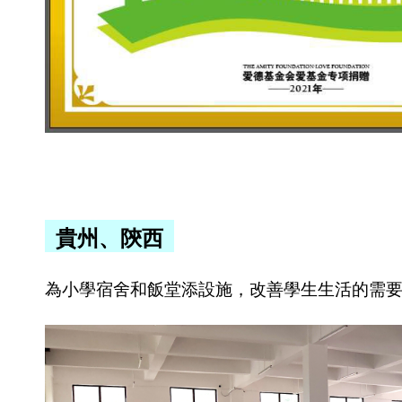
貴州、陝西
為小學宿舍和飯堂添設施，改善學生生活的需