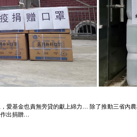
，愛基金也責無旁貸的獻上綿力… 除了推動三省內
上作出捐贈…