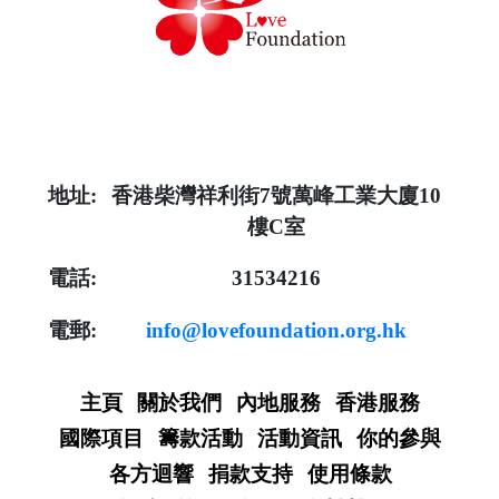
地址:
香港柴灣祥利街7號萬峰工業大廈10
樓C室
電話:
31534216
電郵:
info@lovefoundation.org.hk
主頁
關於我們
內地服務
香港服務
國際項目
籌款活動
活動資訊
你的參與
各方迴響
捐款支持
使用條款