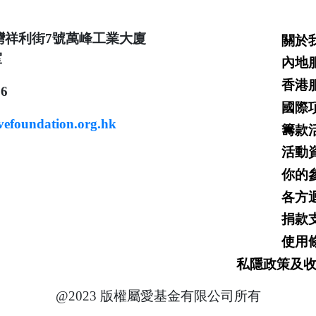
灣祥利街7號萬峰工業大廈
關於
室
內地
香港
16
國際
vefoundation.org.hk
籌款
活動
你的
各方
捐款
使用
私隱政策及
@2023 版權屬愛基金有限公司所有