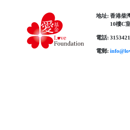
地址:
香港柴
英才領
10樓C
袖培育
獎學金
電話:
315342
計劃
（大
電郵:
info@lo
學）
英才培
育獎學
金計劃
（中
學）
生命教
育3.0計
劃